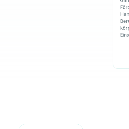
Gan
För
Hand
Beru
kör
Ein