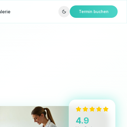
lerie
Termin buchen
4.9