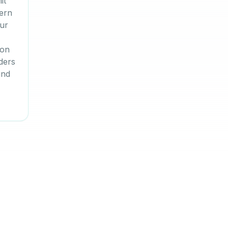
it
ern
ur
ion
ders
und