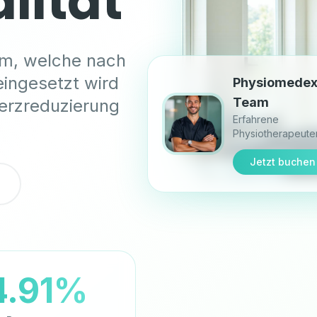
lität
orm, welche nach
eingesetzt wird
Physiomede
erzreduzierung
Team
Erfahrene
Physiotherapeute
Jetzt buchen
4.91%