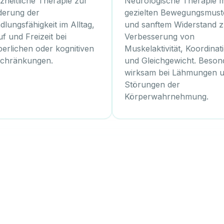
zheitliche Therapie zur
Neurologische Therapie m
derung der
gezielten Bewegungsmust
lungsfähigkeit im Alltag,
und sanftem Widerstand z
f und Freizeit bei
Verbesserung von
perlichen oder kognitiven
Muskelaktivität, Koordinat
schränkungen.
und Gleichgewicht. Beson
wirksam bei Lähmungen 
Störungen der
Körperwahrnehmung.