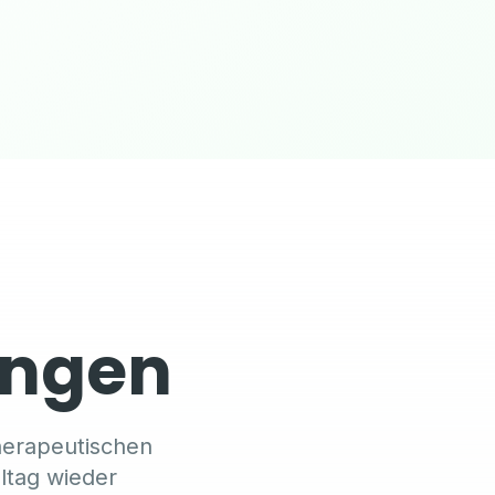
ungen
therapeutischen
ltag wieder