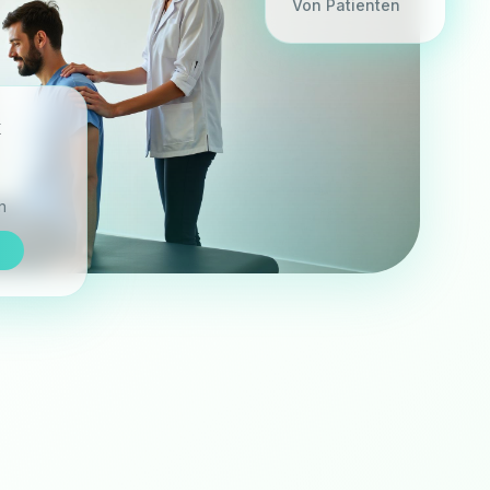
Von Patienten
x
n